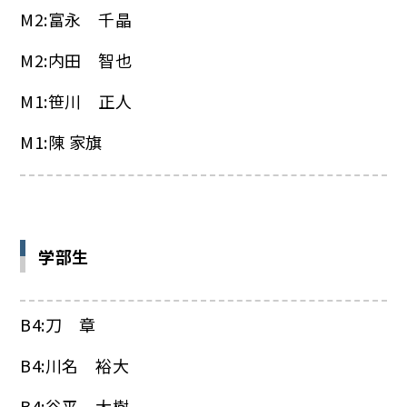
M2:富永 千晶
M2:内田 智也
M1:笹川 正人
M1:陳 家旗
学部生
B4:刀 章
B4:川名 裕大
B4:谷平 大樹